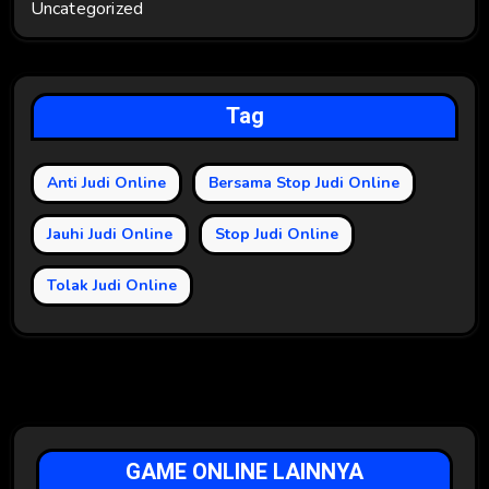
Uncategorized
Tag
Anti Judi Online
Bersama Stop Judi Online
Jauhi Judi Online
Stop Judi Online
Tolak Judi Online
GAME ONLINE LAINNYA