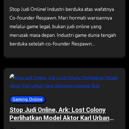
Stop Judi Online! Industri berduka atas wafatnya
Co-founder Respawn. Mari hormati warisannya
melalui game legal, bukan judi online yang
merusak masa depan. Industri game dunia tengah
berduka setelah co-founder Respawn…
Gaming Online
Stop Judi Online, Ark: Lost Colony
Perlihatkan Model Aktor Karl Urban
Yang Berperan sebagai Bob