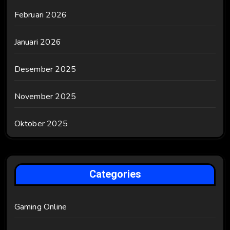
Februari 2026
Januari 2026
Desember 2025
November 2025
Oktober 2025
Categories
Gaming Online