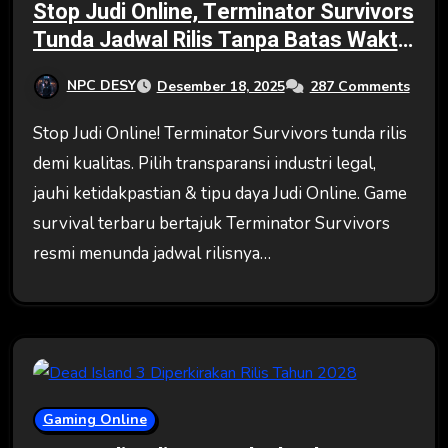
Stop Judi Online, Terminator Survivors
Tunda Jadwal Rilis Tanpa Batas Waktu,
Ini Alasannya
NPC DESY
Desember 18, 2025
287 Comments
Stop Judi Online! Terminator Survivors tunda rilis
demi kualitas. Pilih transparansi industri legal,
jauhi ketidakpastian & tipu daya Judi Online. Game
survival terbaru bertajuk Terminator Survivors
resmi menunda jadwal rilisnya…
Gaming Online