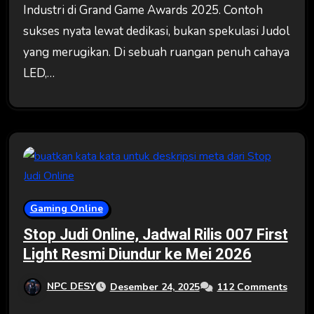
Industri di Grand Game Awards 2025. Contoh
sukses nyata lewat dedikasi, bukan spekulasi Judol
yang merugikan. Di sebuah ruangan penuh cahaya
LED,…
Gaming Online
Stop Judi Online, Jadwal Rilis 007 First
Light Resmi Diundur ke Mei 2026
NPC DESY
Desember 24, 2025
112 Comments