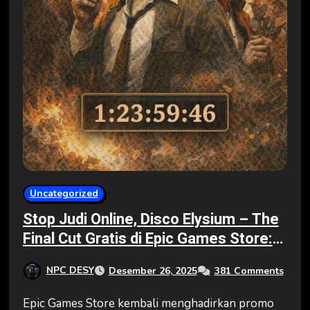
Uncategorized
Stop Judi Online, Disco Elysium – The
Final Cut Gratis di Epic Games Store:
Klaim Sekarang Sebelum Waktu Habis!
NPC DESY
Desember 26, 2025
381 Comments
Epic Games Store kembali menghadirkan promo