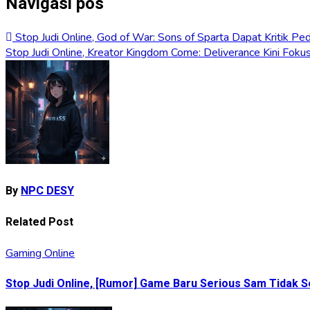
Navigasi pos
Stop Judi Online, God of War: Sons of Sparta Dapat Kritik Pe
Stop Judi Online, Kreator Kingdom Come: Deliverance Kini F
By
NPC DESY
Related Post
Gaming Online
Stop Judi Online, [Rumor] Game Baru Serious Sam Tidak S