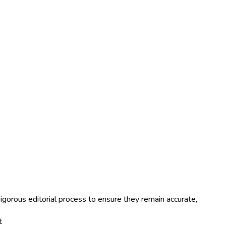
igorous editorial process to ensure they remain accurate,
t