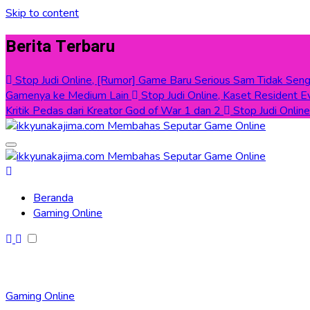
Skip to content
Berita Terbaru
Stop Judi Online, [Rumor] Game Baru Serious Sam Tidak Seng
Gamenya ke Medium Lain
Stop Judi Online, Kaset Resident 
Kritik Pedas dari Kreator God of War 1 dan 2
Stop Judi Onlin
ikkyunakajima.com Membahas Seputar Game Online
ikkyunakajima.com Membahas Seputar Game Online
Beranda
Gaming Online
Gaming Online