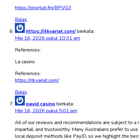
https://shorturl.fm/BPVG3
Balas
https://itkvariat.com/
berkata:
Mei 16, 2026 pukul 10:31 am
References:
La casino
References:
https://itkvariat.com/
Balas
payid casino
berkata:
Mei 16, 2026 pukul 5:01 pm
All of our reviews and recommendations are subject to a r
impartial, and trustworthy. Many Australians prefer to use
local deposit methods like PayID, so we highlight the bes