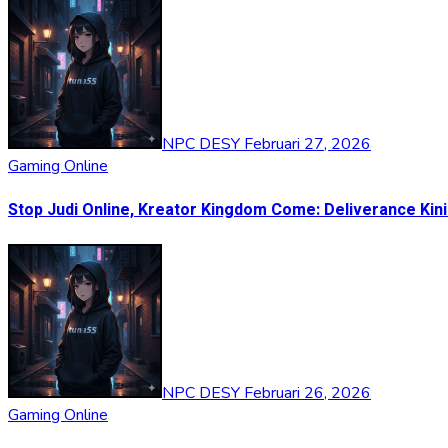
NPC DESY
Februari 27, 2026
Gaming Online
Stop Judi Online, Kreator Kingdom Come: Deliverance Ki
NPC DESY
Februari 26, 2026
Gaming Online