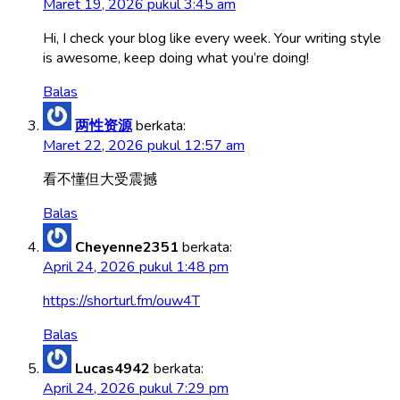
Maret 19, 2026 pukul 3:45 am
Hi, I check your blog like every week. Your writing style
is awesome, keep doing what you’re doing!
Balas
两性资源
berkata:
Maret 22, 2026 pukul 12:57 am
看不懂但大受震撼
Balas
Cheyenne2351
berkata:
April 24, 2026 pukul 1:48 pm
https://shorturl.fm/ouw4T
Balas
Lucas4942
berkata:
April 24, 2026 pukul 7:29 pm