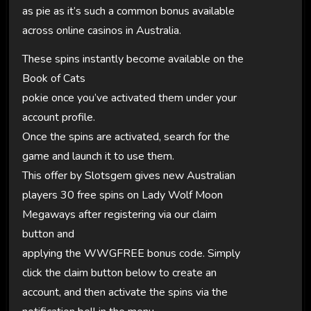
as pie as it’s such a common bonus available
across online casinos in Australia.
These spins instantly become available on the
Book of Cats
pokie once you’ve activated them under your
account profile.
Once the spins are activated, search for the
game and launch it to use them.
This offer by Slotsgem gives new Australian
players 30 free spins on Lady Wolf Moon
Megaways after registering via our claim
button and
applying the WWGFREE bonus code. Simply
click the claim button below to create an
account, and then activate the spins via the