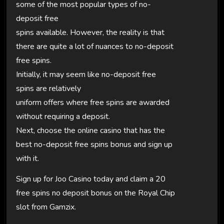
some of the most popular types of no-
deposit free
spins available. However, the reality is that
there are quite a lot of nuances to no-deposit
free spins.
Initially, it may seem like no-deposit free
spins are relatively
uniform offers where free spins are awarded
without requiring a deposit.
Next, choose the online casino that has the
best no-deposit free spins bonus and sign up
with it.
Sign up for Joo Casino today and claim a 20
free spins no deposit bonus on the Royal Chip
slot from Gamzix.