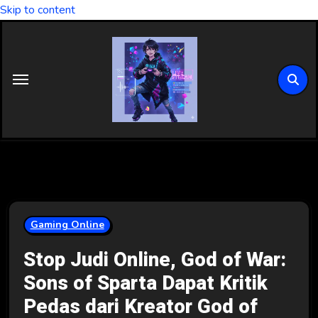
Skip to content
Gaming Online
Stop Judi Online, God of War:
Sons of Sparta Dapat Kritik
Pedas dari Kreator God of