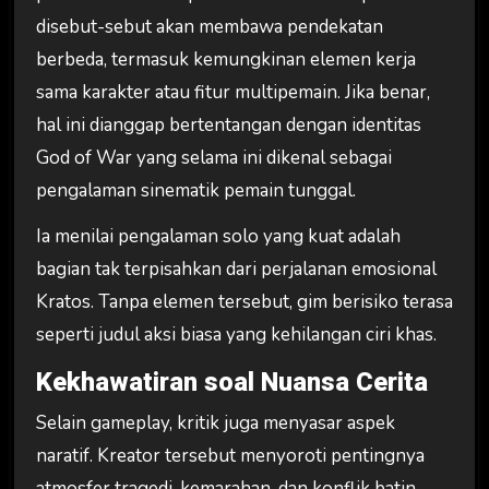
disebut-sebut akan membawa pendekatan
berbeda, termasuk kemungkinan elemen kerja
sama karakter atau fitur multipemain. Jika benar,
hal ini dianggap bertentangan dengan identitas
God of War yang selama ini dikenal sebagai
pengalaman sinematik pemain tunggal.
Ia menilai pengalaman solo yang kuat adalah
bagian tak terpisahkan dari perjalanan emosional
Kratos. Tanpa elemen tersebut, gim berisiko terasa
seperti judul aksi biasa yang kehilangan ciri khas.
Kekhawatiran soal Nuansa Cerita
Selain gameplay, kritik juga menyasar aspek
naratif. Kreator tersebut menyoroti pentingnya
atmosfer tragedi, kemarahan, dan konflik batin