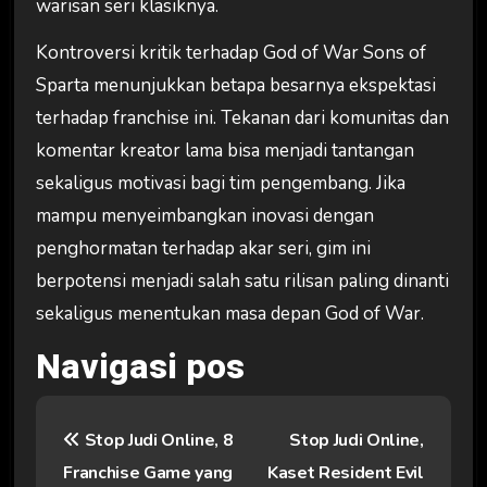
warisan seri klasiknya.
Kontroversi kritik terhadap God of War Sons of
Sparta menunjukkan betapa besarnya ekspektasi
terhadap franchise ini. Tekanan dari komunitas dan
komentar kreator lama bisa menjadi tantangan
sekaligus motivasi bagi tim pengembang. Jika
mampu menyeimbangkan inovasi dengan
penghormatan terhadap akar seri, gim ini
berpotensi menjadi salah satu rilisan paling dinanti
sekaligus menentukan masa depan God of War.
Navigasi pos
Stop Judi Online, 8
Stop Judi Online,
Franchise Game yang
Kaset Resident Evil