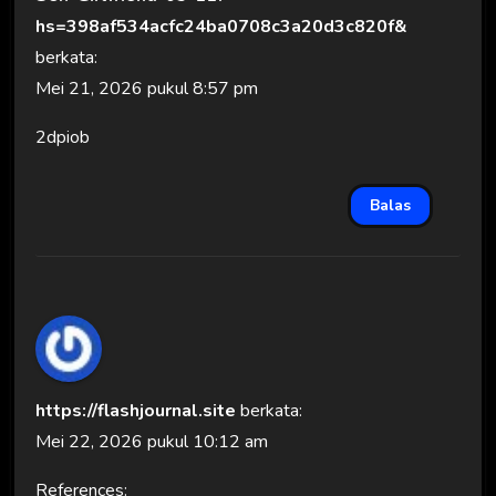
hs=398af534acfc24ba0708c3a20d3c820f&
berkata:
Mei 21, 2026 pukul 8:57 pm
2dpiob
Balas
https://flashjournal.site
berkata:
Mei 22, 2026 pukul 10:12 am
References: