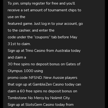
To join, simply register for free and you’ll
receive a set amount of tournament chips to
use on the
featured game. Just log in to your account, go
to the cashier, and enter the
code under the “coupons” tab before May
31st to claim.
Sign up at Trino Casino from Australia today
and claim a
30 free spins no deposit bonus on Gates of
Olympus 1000 using
promo code NFSND. New Aussie players
that sign up at GambleZen Casino today can
claim a 60 free spins no deposit bonus on
Tombstone No Mercy by Nolimit City.
Sign up at SlotsGem Casino today from