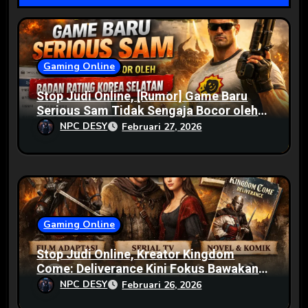
Gaming Online
Stop Judi Online, [Rumor] Game Baru
Serious Sam Tidak Sengaja Bocor oleh
Badan Rating Korea Selatan
NPC DESY
Februari 27, 2026
Gaming Online
Stop Judi Online, Kreator Kingdom
Come: Deliverance Kini Fokus Bawakan
Gamenya ke Medium Lain
NPC DESY
Februari 26, 2026