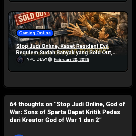
Gaming Online
Stop Judi Online, Kaset Resident Evil
Requiem Sudah Banyak yang Sold Out,
Waspada Spoiler di Internet
NPC DESY
Februari 20, 2026
64 thoughts on “Stop Judi Online, God of
War: Sons of Sparta Dapat Kritik Pedas
dari Kreator God of War 1 dan 2”