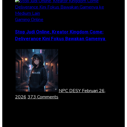
Gaming Online
Stop Judi Online, Kreator Kingdom Come:
Deliverance Kini Fokus Bawakan Gamenya ke
Medium Lain
NPC DESY
Februari 26,
2026
373 Comments
Stop judi online, Henry of Skalitz kini menuju layar
lebar! Kreator di balik kesuksesan Kingdom
Come: Deliverance kini mulai mengalihkan fokus
untuk membawa semesta gamenya ke medium