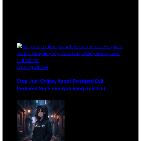
lain. Langkah ini…
Gaming Online
Stop Judi Online, Kaset Resident Evil
Requiem Sudah Banyak yang Sold Out,
Waspada Spoiler di Internet