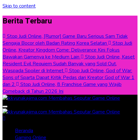
Skip to content
Berita Terbaru
Stop Judi Online, [Rumor] Game Baru Serious Sam Tidak
Sengaja Bocor oleh Badan Rating Korea Selatan
Stop Judi
Online, Kreator Kingdom Come: Deliverance Kini Fokus
Bawakan Gamenya ke Medium Lain
Stop Judi Online, Kaset
Resident Evil Requiem Sudah Banyak yang Sold Out,
Waspada Spoiler di Internet
Stop Judi Online, God of War:
Sons of Sparta Dapat Kritik Pedas dari Kreator God of War 1
dan 2
Stop Judi Online, 8 Franchise Game yang Wajib
Comeback di Tahun 2026 Ini
ikkyunakajima.com Membahas Seputar Game Online
ikkyunakajima.com Membahas Seputar Game Online
Beranda
Gaming Online