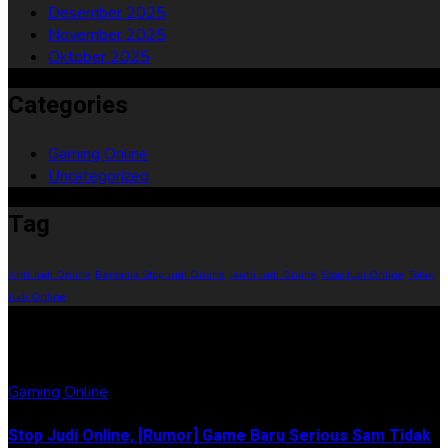
Desember 2025
November 2025
Oktober 2025
Categories
Gaming Online
Uncategorized
Tag
Anti Judi Online
Bersama Stop Judi Online
Jauhi Judi Online
Stop Judi Online
Tolak
Judi Online
GAME ONLINE LAINNYA
Gaming Online
Stop Judi Online, [Rumor] Game Baru Serious Sam Tidak