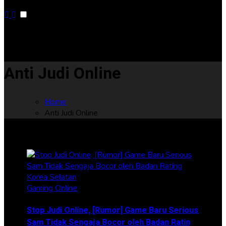
Anti Judi Online
Home
Anti Judi Online
Gaming Online
Stop Judi Online, [Rumor] Game Baru Serious
Sam Tidak Sengaja Bocor oleh Badan Rating