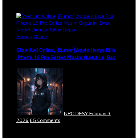
Gaming Online
Stop Judi Online, [Rumor] Apple Hanya Rilis
iPhone 18 Pro Series Musim Gugur Ini, Base
Model Diundur Tahun Depan
NPC DESY
Februari 3,
2026
65 Comments
Stop judi online sekarang! Daripada ‘nyepam’ slot,