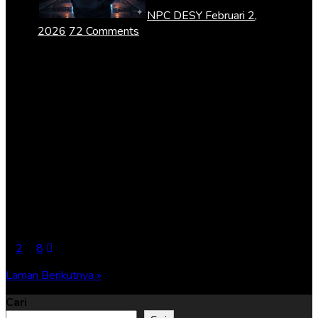
NPC DESY
Februari 2,
2026
72 Comments
Stop judi online sekarang! Fokuslah pada realita,
seperti kabar mengejutkan dari Intrepid Studios
PHK Karyawan yang terancam menghentikan
proyek Ashes of Creation. Belakangan ini kabar
mengejutkan menghampiri komunitas game
Ashes…
Paginasi pos
1
2
…
8
Laman Berikutnya »
Cari