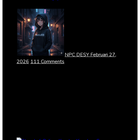
Korea Selatan
NPC DESY
Februari 27,
2026
111 Comments
Stop judi online, mending tunggu Serious Sam:
Shatterverse yang bocor! – Kabar mengejutkan
datang bagi penggemar seri shooter klasik
Serious Sam. Sebuah judul game yang diduga
merupakan seri terbaru dari…