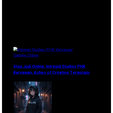
mending pantau rumor terbaru: Apple kabarnya
cuma rilis iPhone 18 Pro Series di akhir 2026 ini.
Base model? Terpaksa antre sampai tahun
depan!…
Gaming Online
Stop Judi Online, Intrepid Studios PHK
Karyawan, Ashes of Creation Terancam
Tutup Server?