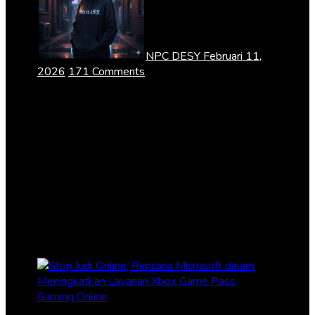
NPC DESY
Februari 11,
2026
171 Comments
Stop judi online, StarCraft Shooter kabarnya
digarap Nexon, simpan uangmu. Kabar
mengejutkan datang dari industri game global.
Waralaba legendaris StarCraft dikabarkan bakal
berevolusi ke genre baru. Berdasarkan rumor
yang beredar,…
Gaming Online