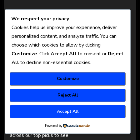
We respect your privacy
Cookies help us improve your experience, deliver
personalized content, and analyze traffic. You can
choose which cookies to allow by clicking
trusted payid pokies casinos
berkata:
Customize
. Click
Accept All
to consent or
Reject
Mei 17, 2026 pukul 6:39 am
All
to decline non-essential cookies.
A quick Face ID scan or fingerprint tap
Customize
approves the transfer in seconds, landing the
funds in my casino balance before
Reject All
I switch back. I simply copy the PayID email
from the
Accept All
cashier and switch over to my CommBank
app. I tested the mobile PayID experience
Powered by
across our top picks to see