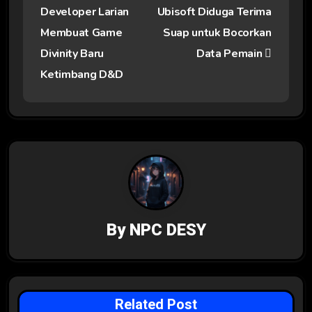
Developer Larian
Ubisoft Diduga Terima
Membuat Game
Suap untuk Bocorkan
Divinity Baru
Data Pemain
Ketimbang D&D
By
NPC DESY
Related Post