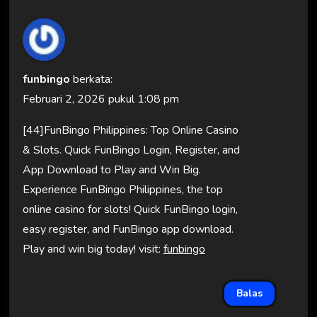
funbingo
berkata:
Februari 2, 2026 pukul 1:08 pm
[44]FunBingo Philippines: Top Online Casino
& Slots. Quick FunBingo Login, Register, and
App Download to Play and Win Big.
Experience FunBingo Philippines, the top
online casino for slots! Quick FunBingo login,
easy register, and FunBingo app download.
Play and win big today! visit:
funbingo
Balas