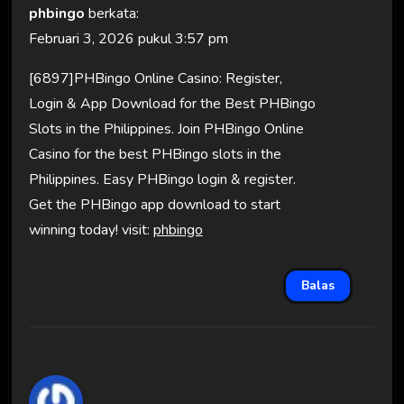
phbingo
berkata:
Februari 3, 2026 pukul 3:57 pm
[6897]PHBingo Online Casino: Register,
Login & App Download for the Best PHBingo
Slots in the Philippines. Join PHBingo Online
Casino for the best PHBingo slots in the
Philippines. Easy PHBingo login & register.
Get the PHBingo app download to start
winning today! visit:
phbingo
Balas