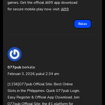
games. Get the official Jili99 app download
for secure mobile play now. visit:
jili99
Balas
077pub
berkata:
Februari 3, 2026 pukul 2:34 am
[1156]077pub Official Site: Best Online
Slots in the Philippines. Quick 077pub Login,
Easy Register & Official App Download. Join
077pub Official Site, the #1 platform for