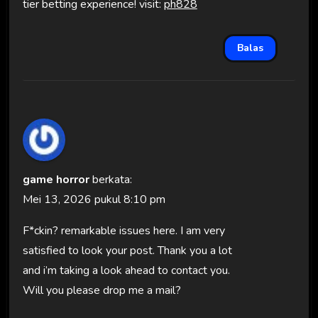
tier betting experience! visit:
ph828
Balas
game horror
berkata:
Mei 13, 2026 pukul 8:10 pm
F*ckin? remarkable issues here. I am very
satisfied to look your post. Thank you a lot
and i’m taking a look ahead to contact you.
Will you please drop me a mail?