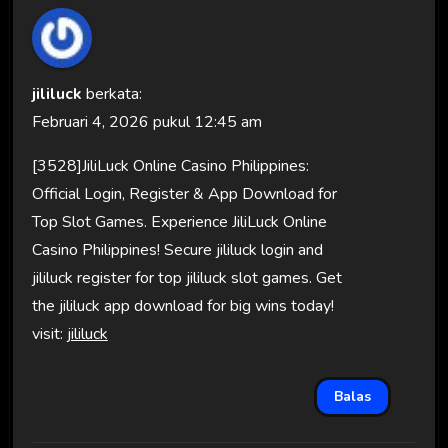
jililuck
berkata:
Februari 4, 2026 pukul 12:45 am
[3528]JiliLuck Online Casino Philippines:
Official Login, Register & App Download for
Top Slot Games. Experience JiliLuck Online
Casino Philippines! Secure jililuck login and
jililuck register for top jililuck slot games. Get
the jililuck app download for big wins today!
visit:
jililuck
Balas