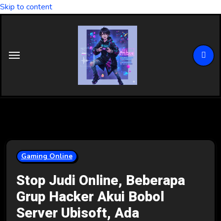
Skip to content
Gaming Online
Stop Judi Online, Beberapa
Grup Hacker Akui Bobol
Server Ubisoft, Ada