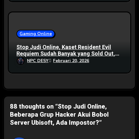
Gaming Online
Stop Judi Online, Kaset Resident Evil
Requiem Sudah Banyak yang Sold Out,
Waspada Spoiler di Internet
NPC DESY
Februari 20, 2026
88 thoughts on “Stop Judi Online,
Beberapa Grup Hacker Akui Bobol
Server Ubisoft, Ada Impostor?”