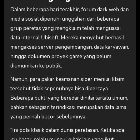
Dalam beberapa hari terakhir, forum dark web dan
media sosial dipenuhi unggahan dari beberapa
grup peretas yang mengklaim telah menguasai
data internal Ubisoft. Mereka menyebut berhasil
mengakses server pengembangan, data karyawan,
hingga dokumen proyek game yang belum
diumumkan ke publik.
Namun, para pakar keamanan siber menilai klaim
tersebut tidak sepenuhnya bisa dipercaya.
Beberapa bukti yang beredar dinilai terlalu umum,
bahkan sebagian terindikasi merupakan data lama
yang pernah bocor sebelumnya.
“Ini pola klasik dalam dunia peretasan. Ketika ada
isu besar, selalu muncul pihak lain yang ikut