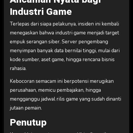
Industri Game
Terlepas dari siapa pelakunya, insiden ini kembali
menegaskan bahwa industri game menjadi target
empuk serangan siber. Server pengembang
menyimpan banyak data bernilai tinggi, mulai dari
kode sumber, aset game, hingga rencana bisnis
rahasia.
Kebocoran semacam ini berpotensi merugikan
perusahaan, memicu pembajakan, hingga
mengganggu jadwal rilis game yang sudah dinanti
jutaan pemain.
Penutup