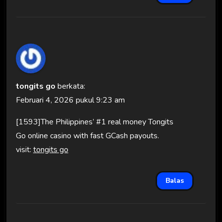
tongits go
berkata:
Februari 4, 2026 pukul 9:23 am
[1593]The Philippines’ #1 real money Tongits
Go online casino with fast GCash payouts.
visit:
tongits go
Balas