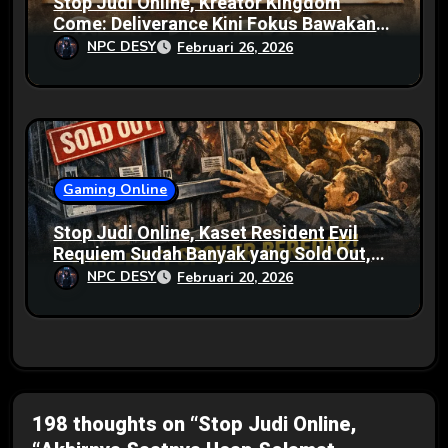
Stop Judi Online, Kreator Kingdom
Come: Deliverance Kini Fokus Bawakan
Gamenya ke Medium Lain
NPC DESY
Februari 26, 2026
Gaming Online
Stop Judi Online, Kaset Resident Evil
Requiem Sudah Banyak yang Sold Out,
Waspada Spoiler di Internet
NPC DESY
Februari 20, 2026
198 thoughts on “Stop Judi Online,