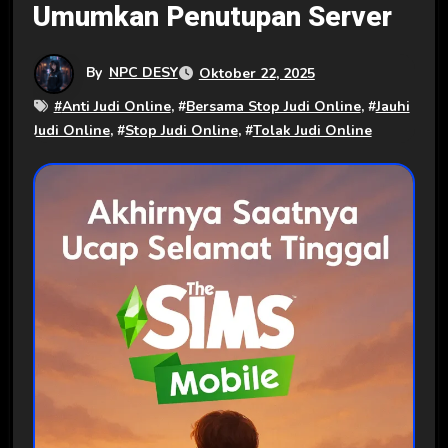
Umumkan Penutupan Server
By
NPC DESY
Oktober 22, 2025
#
Anti Judi Online
, #
Bersama Stop Judi Online
, #
Jauhi
Judi Online
, #
Stop Judi Online
, #
Tolak Judi Online