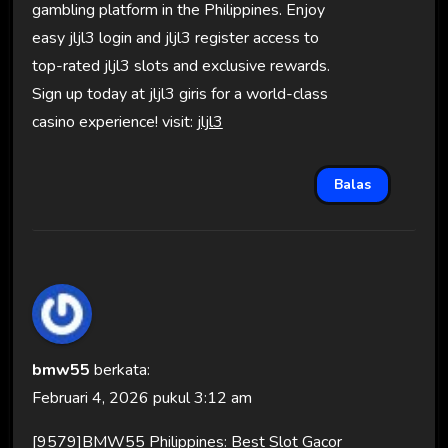
gambling platform in the Philippines. Enjoy
easy jljl3 login and jljl3 register access to
top-rated jljl3 slots and exclusive rewards.
Sign up today at jljl3 giris for a world-class
casino experience! visit:
jljl3
Balas
bmw55
berkata:
Februari 4, 2026 pukul 3:12 am
[9579]BMW55 Philippines: Best Slot Gacor