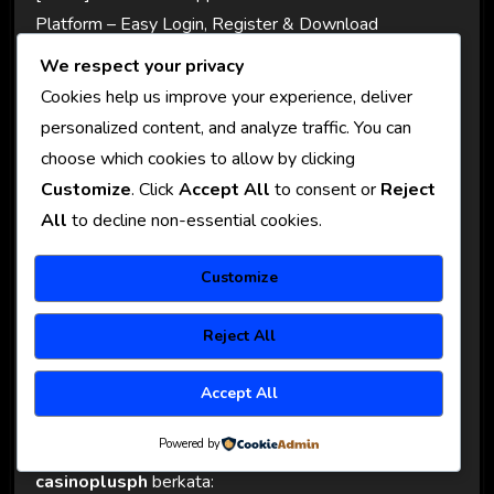
Platform – Easy Login, Register & Download
APK. Official Link Alternatif Available Now.
We respect your privacy
Experience the best slot gacor at BMW55
Cookies help us improve your experience, deliver
Philippines! Easy bmw55 login and bmw55
personalized content, and analyze traffic. You can
register process. Get the official bmw55 link
choose which cookies to allow by clicking
alternatif and bmw55 download apk now.
Customize
. Click
Accept All
to consent or
Reject
visit:
bmw55
All
to decline non-essential cookies.
Balas
Customize
Reject All
Accept All
Powered by
casinoplusph
berkata: