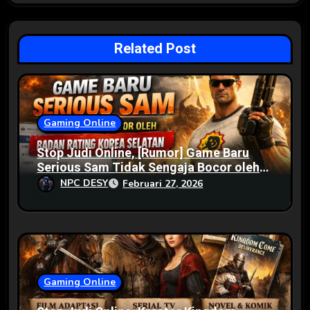
Related Post
Gaming Online
Stop Judi Online, [Rumor] Game Baru
Serious Sam Tidak Sengaja Bocor oleh
Badan Rating Korea Selatan
NPC DESY
Februari 27, 2026
Gaming Online