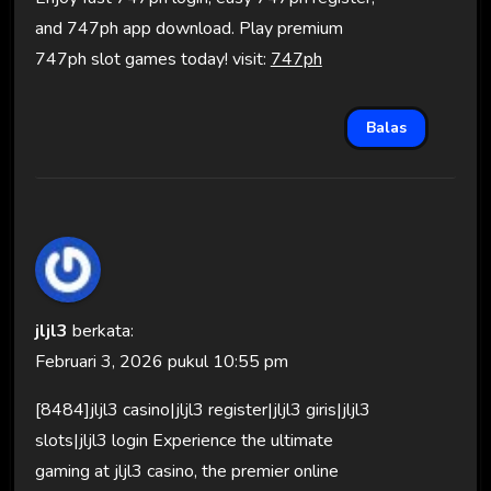
and 747ph app download. Play premium
747ph slot games today! visit:
747ph
Balas
jljl3
berkata:
Februari 3, 2026 pukul 10:55 pm
[8484]jljl3 casino|jljl3 register|jljl3 giris|jljl3
slots|jljl3 login Experience the ultimate
gaming at jljl3 casino, the premier online