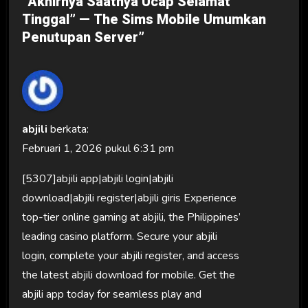
“Akhirnya Saatnya Ucap Selamat
Tinggal” — The Sims Mobile Umumkan
Penutupan Server”
abjili
berkata:
Februari 1, 2026 pukul 6:31 pm
[5307]abjili app|abjili login|abjili
download|abjili register|abjili giris Experience
top-tier online gaming at abjili, the Philippines’
leading casino platform. Secure your abjili
login, complete your abjili register, and access
the latest abjili download for mobile. Get the
abjili app today for seamless play and