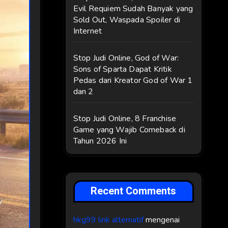
Evil Requiem Sudah Banyak yang
Sold Out, Waspada Spoiler di
Internet
Stop Judi Online, God of War:
Sons of Sparta Dapat Kritik
Pedas dari Kreator God of War 1
dan 2
Stop Judi Online, 8 Franchise
Game yang Wajib Comeback di
Tahun 2026 Ini
Recent Comments
hkg99 link alternatif
mengenai