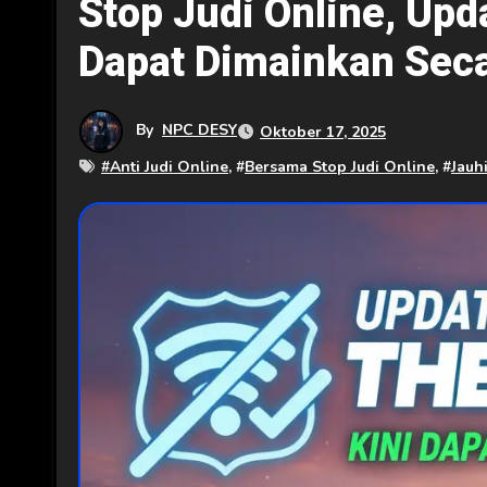
Stop Judi Online, Upd
Dapat Dimainkan Seca
By
NPC DESY
Oktober 17, 2025
#
Anti Judi Online
, #
Bersama Stop Judi Online
, #
Jauh