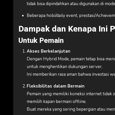
tidak bisa dipindahkan atau digunakan di mode 
Beberapa hobi/daily event, prestasi/Achiev
Dampak dan Kenapa Ini P
Untuk Pemain
Akses Berkelanjutan
Dengan Hybrid Mode, pemain tetap bisa men
untuk menghentikan dukungan server.
Ini memberikan rasa aman bahwa investasi wak
Fleksibilitas dalam Bermain
Pemain yang memiliki koneksi internet tidak se
memilih kapan bermain offline.
Buat mereka yang sering bepergian atau memil