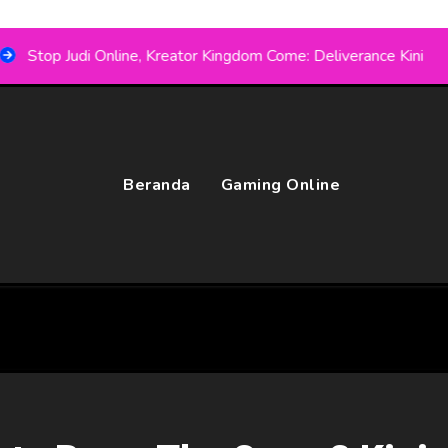
Online, Kreator Kingdom Come: Deliverance Kini Fokus Bawakan
Beranda
Gaming Online