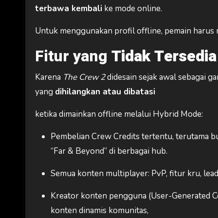
terbawa kembali
ke mode online.
Untuk menggunakan profil offline, pemain harus
Fitur yang
Tidak Tersedia
Karena
The Crew 2
didesain sejak awal sebagai g
yang
dihilangkan atau dibatasi
ketika dimainkan offline melalui Hybrid Mode:
Pembelian Crew Credits tertentu, terutama bundle kendaraan dan item kosmetik tertentu, plus akses ke toko
“Far & Beyond” di berbagai hub.
Semua konten multiplayer: PvP, fitur kru, lea
Kreator konten pengguna (User-Generated Content), seperti Race Creator atau Livery Editor yang melibatkan
konten dinamis komunitas,