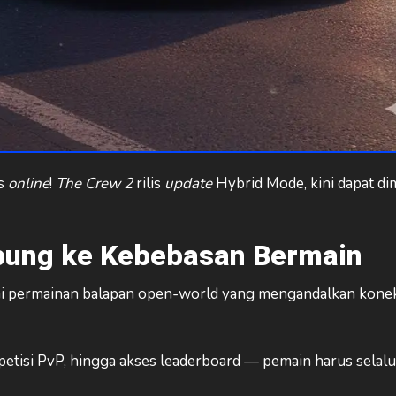
us
online
!
The Crew 2
rilis
update
Hybrid Mode, kini dapat di
ubung ke Kebebasan Bermain
ai permainan balapan open-world yang mengandalkan kone
petisi PvP, hingga akses leaderboard — pemain harus selalu