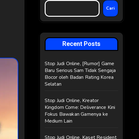
Cari
Recent Posts
Stop Judi Online, [Rumor] Game
Baru Serious Sam Tidak Sengaja
Bocor oleh Badan Rating Korea
Selatan
Stop Judi Online, Kreator
Kingdom Come: Deliverance Kini
Fokus Bawakan Gamenya ke
Medium Lain
Stop Judi Online, Kaset Resident