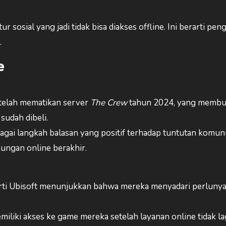
ur sosial yang jadi tidak bisa diakses offline. Ini berarti pe
.
e
etelah mematikan server
The Crew
tahun 2024, yang membu
sudah dibeli.
gai langkah balasan yang positif terhadap tuntutan komun
ungan online berakhir.
rti Ubisoft menunjukkan bahwa mereka menyadari perluny
iliki akses ke game mereka setelah layanan online tidak la